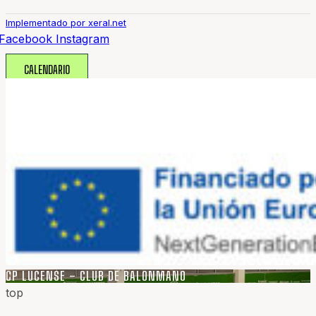
Implementado por xeral.net
Facebook
Instagram
CALENDARIO
CP LUCENSE – CLUB DE BALONMANO
top